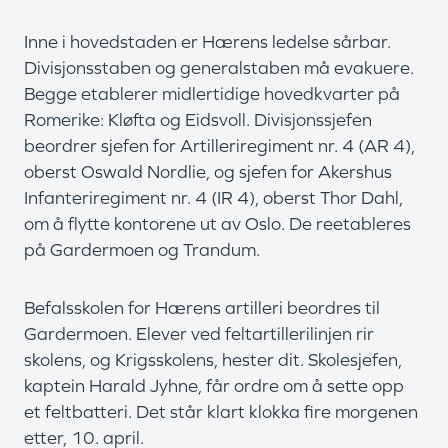
Inne i hovedstaden er Hærens ledelse sårbar.
Divisjonsstaben og generalstaben må evakuere.
Begge etablerer midlertidige hovedkvarter på
Romerike: Kløfta og Eidsvoll. Divisjonssjefen
beordrer sjefen for Artilleriregiment nr. 4 (AR 4),
oberst Oswald Nordlie, og sjefen for Akershus
Infanteriregiment nr. 4 (IR 4), oberst Thor Dahl,
om å flytte kontorene ut av Oslo. De reetableres
på Gardermoen og Trandum.
Befalsskolen for Hærens artilleri beordres til
Gardermoen. Elever ved feltartillerilinjen rir
skolens, og Krigsskolens, hester dit. Skolesjefen,
kaptein Harald Jyhne, får ordre om å sette opp
et feltbatteri. Det står klart klokka fire morgenen
etter, 10. april.