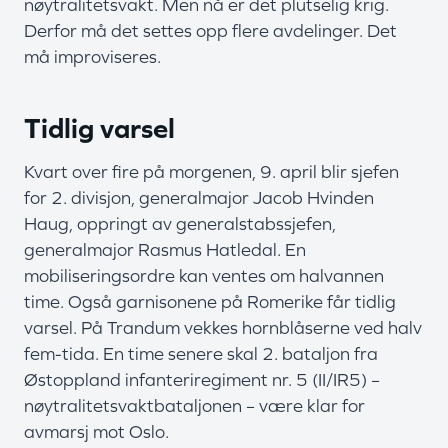
nøytralitetsvakt. Men nå er det plutselig krig.
Derfor må det settes opp flere avdelinger. Det
må improviseres.
Tidlig varsel
Kvart over fire på morgenen, 9. april blir sjefen
for 2. divisjon, generalmajor Jacob Hvinden
Haug, oppringt av generalstabssjefen,
generalmajor Rasmus Hatledal. En
mobiliseringsordre kan ventes om halvannen
time. Også garnisonene på Romerike får tidlig
varsel. På Trandum vekkes hornblåserne ved halv
fem-tida. En time senere skal 2. bataljon fra
Østoppland infanteriregiment nr. 5 (II/IR5) –
nøytralitetsvaktbataljonen – være klar for
avmarsj mot Oslo.