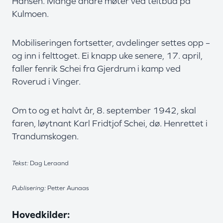
Hansen. Mange andre møter ved teltbua på
Kulmoen.
Mobiliseringen fortsetter, avdelinger settes opp –
og inn i felttoget. Ei knapp uke senere, 17. april,
faller fenrik Schei fra Gjerdrum i kamp ved
Roverud i Vinger.
Om to og et halvt år, 8. september 1942, skal
faren, løytnant Karl Fridtjof Schei, dø. Henrettet i
Trandumskogen.
Tekst:
Dag Leraand
Publisering:
Petter Aunaas
Hovedkilder: