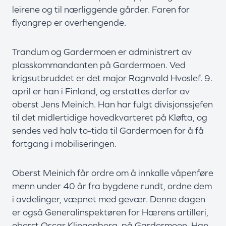
leirene og til nærliggende gårder. Faren for
flyangrep er overhengende.
Trandum og Gardermoen er administrert av
plasskommandanten på Gardermoen. Ved
krigsutbruddet er det major Ragnvald Hvoslef. 9.
april er han i Finland, og erstattes derfor av
oberst Jens Meinich. Han har fulgt divisjonssjefen
til det midlertidige hovedkvarteret på Kløfta, og
sendes ved halv to-tida til Gardermoen for å få
fortgang i mobiliseringen.
Oberst Meinich får ordre om å innkalle våpenføre
menn under 40 år fra bygdene rundt, ordne dem
i avdelinger, væpnet med gevær. Denne dagen
er også Generalinspektøren for Hærens artilleri,
oberst Oscar Klingenberg, på Gardermoen. Han