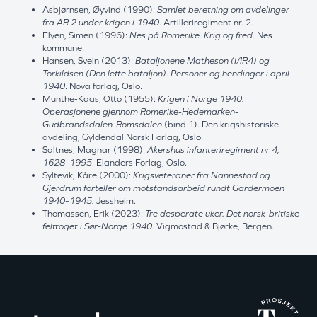
Asbjørnsen, Øyvind (1990):
Samlet beretning om avdelinger
fra AR 2 under krigen i 1940
. Artilleriregiment nr. 2.
Flyen, Simen (1996):
Nes på Romerike. Krig og fred.
Nes
kommune.
Hansen, Svein (2013):
Bataljonene Matheson (I/IR4) og
Torkildsen (Den lette bataljon). Personer og hendinger i april
1940
. Nova forlag, Oslo.
Munthe-Kaas, Otto (1955):
Krigen i Norge 1940.
Operasjonene gjennom Romerike-Hedemarken-
Gudbrandsdalen-Romsdalen
(bind 1). Den krigshistoriske
avdeling, Gyldendal Norsk Forlag, Oslo.
Saltnes, Magnar (1998):
Akershus infanteriregiment nr 4,
1628–1995
. Elanders Forlag, Oslo.
Syltevik, Kåre (2000):
Krigsveteraner fra Nannestad og
Gjerdrum forteller om motstandsarbeid rundt Gardermoen
1940–1945.
Jessheim.
Thomassen, Erik (2023):
Tre desperate uker. Det norsk-britiske
felttoget i Sør-Norge 1940.
Vigmostad & Bjørke, Bergen.