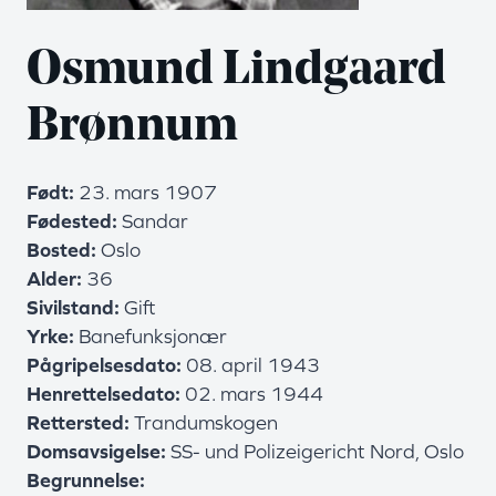
Osmund Lindgaard
Brønnum
Født
23. mars 1907
Fødested
Sandar
Bosted
Oslo
Alder
36
Sivilstand
Gift
Yrke
Banefunksjonær
Pågripelsesdato
08. april 1943
Henrettelsedato
02. mars 1944
Rettersted
Trandumskogen
Domsavsigelse
SS- und Polizeigericht Nord, Oslo
Begrunnelse